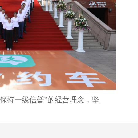
保持一级信誉”的经营理念，坚