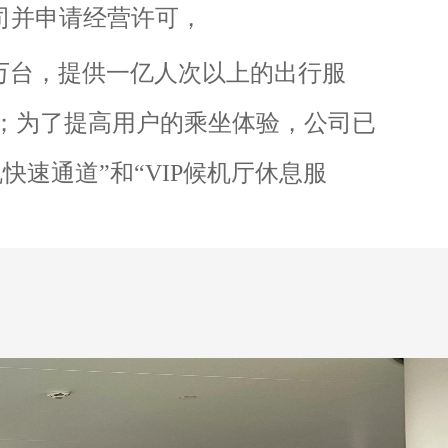
司并申请经营许可，
4万台，提供一亿人次以上的出行服
左右；为了提高用户的乘坐体验，公司已
速通道”和“VIP候机厅休息服