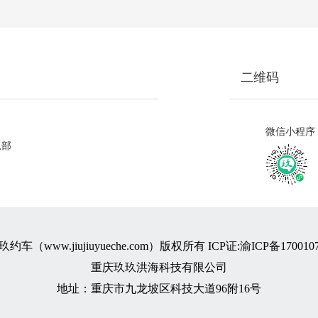
二维码
微信小程序
总部
17©玖玖约车（www.jiujiuyueche.com）版权所有 ICP证:
渝ICP备170010
重庆玖玖洪海科技有限公司
地址：重庆市九龙坡区科技大道96附16号