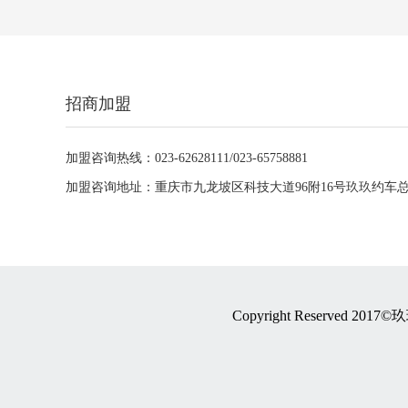
招商加盟
加盟咨询热线：023-62628111/023-65758881
加盟咨询地址：重庆市九龙坡区科技大道96附16号玖玖约车
Copyright Reserved 20