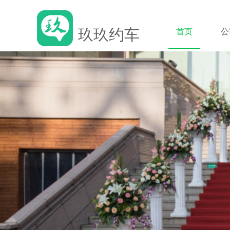
玖玖约车
首页
公